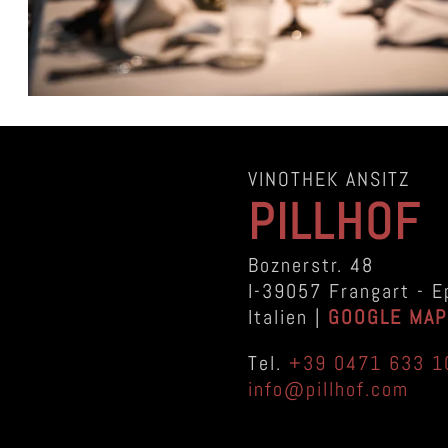
VINOTHEK ANSITZ
PILLHOF
Boznerstr. 48
I-39057 Frangart - E
Italien |
GOOGLE MAP
Tel.
+39 0471 633 1
info@pillhof.com